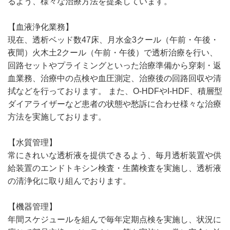
るよう、様々な治療方法を提案しています。
【血液浄化業務】
現在、透析ベッド数47床、月水金3クール（午前・午後・
夜間）火木土2クール（午前・午後）で透析治療を行い、
回路セットやプライミングといった治療準備から穿刺・返
血業務、治療中の点検や血圧測定、治療後の回路回収や清
拭などを行っております。 また、O-HDFやI-HDF、積層型
ダイアライザーなど患者の状態や愁訴に合わせ様々な治療
方法を実施しております。
【水質管理】
常にきれいな透析液を提供できるよう、毎月透析装置や供
給装置のエンドトキシン検査・生菌検査を実施し、透析液
の清浄化に取り組んでおります。
【機器管理】
年間スケジュールを組んで毎年定期点検を実施し、状況に