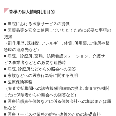
皆様の個人情報利用目的
■ 当院における医療サービスの提供
■ 医薬品等を安全に使用していただくために必要な事項の
把握
（副作用歴､既往歴､アレルギー､体質､併用薬､ご住所や緊
急時の連絡先など）
■ 病院、診療所､薬局、訪問看護ステーション、介護サー
ビス事業者などとの必要な連携時
■ 病院､診療所などからの照会への回答
■ 家族などへの医療行為等に関する説明
■ 医療保険事務
（審査支払機関への診療報酬明細書の提出､審査支払機関
または保険者からの照会への回答など）
■ 医療賠償責任保険などに係る保険会社への相談または届
出など
■ 医療サービスや業務の維持･改善のための基礎資料