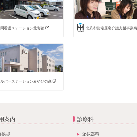
訪問看護ステーション北彩都
北彩都指定居宅介護支援事業
ヘルパーステーションみやびの森
用案内
診療科
長挨拶
泌尿器科