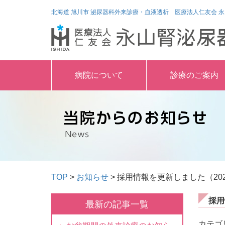
北海道 旭川市 泌尿器科外来診療・血液透析 医療法人仁友会 
病院について
診療のご案内
TOP
>
お知らせ
> 採用情報を更新しました（202
採用
最新の記事一覧
カテゴ